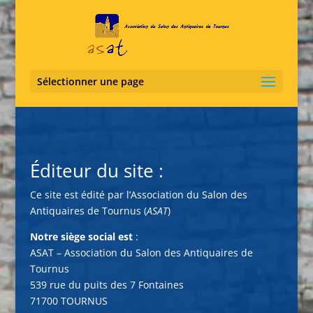
Sélectionner une page
Éditeur du site :
Ce site est édité par l’Association du Salon des
Antiquaires de Tournus (
ASAT
)
Notre siège social est
:
ASAT – Association du Salon des Antiquaires de
Tournus
539 rue du puits des 7 Fontaines
71700 TOURNUS